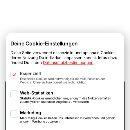
Deine Cookie-Einstellungen
Diese Seite verwendet essenzielle und optionale Cookies,
deren Nutzung Du individuell anpassen kannst. Infos dazu
findest Du in den
Datenschutzbestimmungen
.
Essenziell
Essenzielle Cookies sind notwendig für die volle Funktion der
Website. Ohne sie funktioniert sie nicht richtig.
ELSCHUKOM GmbH
Web-Statistiken
Gewerbestraße 87
Statistik-Cookies ermöglichen uns, anonym das Nutzerverhalten
98669 Veilsdorf
zu analysieren und unser Angebot zu verbessern.
Deutschland
Marketing
Telefon: +49 (0) 36 85 41 91-50
Marketing-Cookies helfen uns, Interessen zu verstehen und gezielt
Telefax: +49 (0) 36 85 41 91-599
anonym Werbung zu zeigen.
E-Mail: info@elschukom.com